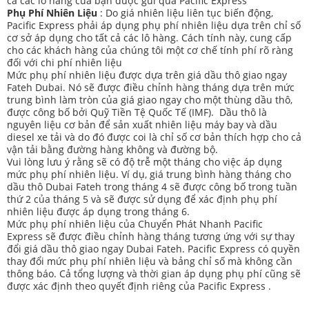
cả các lô hàng của bạn được gửi qua Pacific Express
Phụ Phí Nhiên Liệu
: Do giá nhiên liệu liên tục biến động,
Pacific Express phải áp dụng phụ phí nhiên liệu dựa trên chỉ số
cơ sở áp dụng cho tất cả các lô hàng. Cách tính này, cung cấp
cho các khách hàng của chúng tôi một cơ chế tính phí rõ ràng
đối với chi phí nhiên liệu
Mức phụ phí nhiên liệu được dựa trên giá dầu thô giao ngay
Fateh Dubai. Nó sẽ được điều chỉnh hàng tháng dựa trên mức
trung bình làm tròn của giá giao ngay cho một thùng dầu thô,
được công bố bởi Quỹ Tiền Tệ Quốc Tế (IMF). Dầu thô là
nguyên liệu cơ bản để sản xuất nhiên liệu máy bay và dầu
diesel xe tải và do đó được coi là chỉ số cơ bản thích hợp cho cả
vận tải bằng đường hàng không và đường bộ.
Vui lòng lưu ý rằng sẽ có độ trễ một tháng cho việc áp dụng
mức phụ phí nhiên liệu. Ví dụ, giá trung bình hàng tháng cho
dầu thô Dubai Fateh trong tháng 4 sẽ được công bố trong tuần
thứ 2 của tháng 5 và sẽ được sử dụng để xác định phụ phí
nhiên liệu được áp dụng trong tháng 6.
Mức phụ phí nhiên liệu của Chuyển Phát Nhanh Pacific
Express sẽ được điều chỉnh hàng tháng tương ứng với sự thay
đổi giá dầu thô giao ngay Dubai Fateh. Pacific Express có quyền
thay đổi mức phụ phí nhiên liệu và bảng chỉ số mà không cần
thông báo. Cả tổng lượng và thời gian áp dụng phụ phí cũng sẽ
được xác định theo quyết định riêng của Pacific Express .