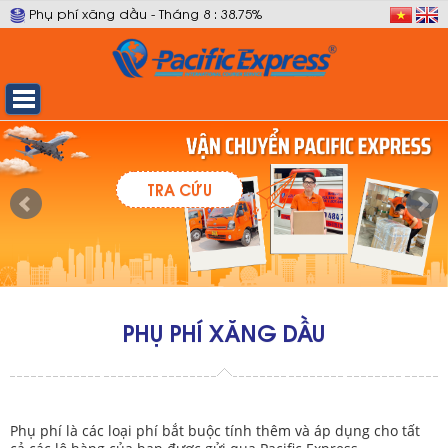
Phụ phí xăng dầu - Tháng 8 : 38.75%
TRA CỨU
PHỤ PHÍ XĂNG DẦU
Phụ phí là các loại phí bắt buộc tính thêm và áp dụng cho tất