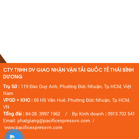
CTY TNHH DV GIAO NHẬN VẬN TẢI QUỐC TẾ THÁI BÌNH
DƯƠNG
Trụ Sở :
119 Đào Duy Anh, Phường Đức Nhuận, Tp.HCM, Việt
Nam
VPGD + KHO :
65 Hồ Văn Huê, Phường Đức Nhuận, Tp.HCM,
VN
Tổng đài :
84-28. 3997 1962 / Bp Kinh doanh
:
0913 702 541
Email: phatgiang@pacificexpressvn.com /
www.pacificexpressvn.com