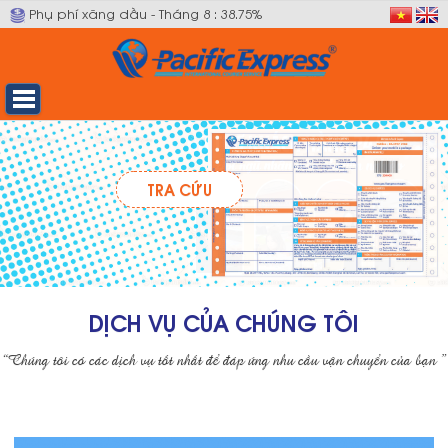
Phụ phí xăng dầu - Tháng 8 : 38.75%
TRA CỨU
DỊCH VỤ CỦA CHÚNG TÔI
“Chúng tôi có các dịch vụ tốt nhất để đáp ứng nhu cầu vận chuyển của bạn ”