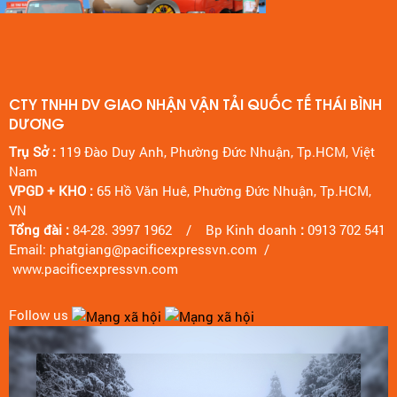
CTY TNHH DV GIAO NHẬN VẬN TẢI QUỐC TẾ THÁI BÌNH
DƯƠNG
Trụ Sở :
119 Đào Duy Anh, Phường Đức Nhuận, Tp.HCM, Việt
Nam
VPGD + KHO :
65 Hồ Văn Huê, Phường Đức Nhuận, Tp.HCM,
VN
Tổng đài :
84-28. 3997 1962 / Bp Kinh doanh
:
0913 702 541
Email: phatgiang@pacificexpressvn.com /
www.pacificexpressvn.com
Follow us