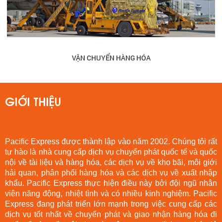
VẬN CHUYỂN HÀNG HÓA
GIỚI THIỆU
Pacific Express được thành lập vào năm 2002. Chúng tôi rất
tự hào là nhà cung cấp dịch vụ chuyển phát quốc tế và quốc
nội về tài liệu và hàng hóa, các dịch vụ về kho bãi, môi giới
hải quan, phân phối hàng hóa và các dịch vụ về xuất nhập
khẩu. Pacific Express thực hiện điều này bởi đội ngũ nhân
viên năng động, nhiệt tình và có nhiều kinh nghiệm. Pacific
Express đang phát triển lớn mạnh trong việc cung cấp các
dịch vụ tốt nhất về chuyển phát và giao nhận hàng hóa đi