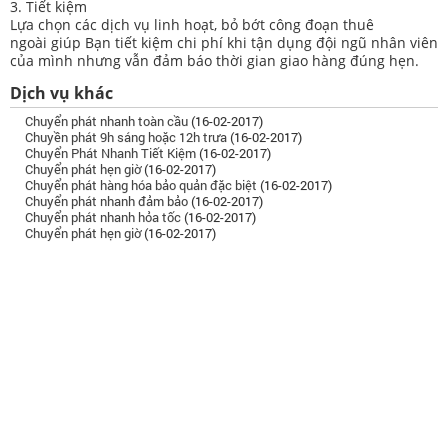
3. Tiết kiệm
Lựa chọn các dịch vụ linh hoạt, bỏ bớt công đoạn thuê
ngoài giúp Bạn tiết kiệm chi phí khi tận dụng đội ngũ nhân viên
của mình nhưng vẫn đảm báo thời gian giao hàng đúng hẹn.
Dịch vụ khác
Chuyển phát nhanh toàn cầu
(16-02-2017)
Chuyền phát 9h sáng hoặc 12h trưa
(16-02-2017)
Chuyển Phát Nhanh Tiết Kiệm
(16-02-2017)
Chuyển phát hẹn giờ
(16-02-2017)
Chuyển phát hàng hóa bảo quản đặc biệt
(16-02-2017)
Chuyển phát nhanh đảm bảo
(16-02-2017)
Chuyển phát nhanh hỏa tốc
(16-02-2017)
Chuyển phát hẹn giờ
(16-02-2017)
GIỚI THIỆU
Pacific Express được thành lập vào năm 2002. Chúng tôi rất
tự hào là nhà cung cấp dịch vụ chuyển phát quốc tế và quốc
nội về tài liệu và hàng hóa, các dịch vụ về kho bãi, môi giới
hải quan, phân phối hàng hóa và các dịch vụ về xuất nhập