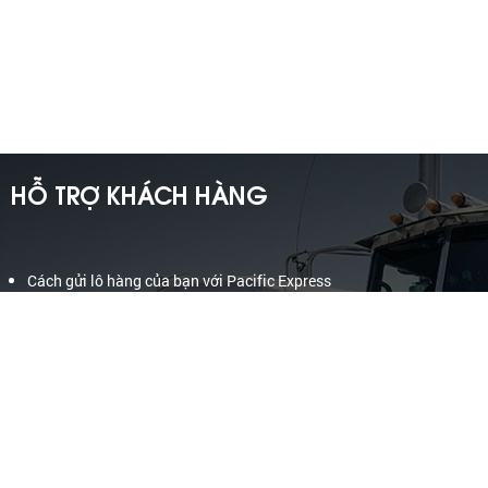
khẩu. Pacific Express thực hiện điều này bởi đội ngũ nhân
viên năng động, nhiệt tình và có nhiều kinh nghiệm. Pacific
Express đang phát triển lớn mạnh trong việc cung cấp các
dịch vụ tốt nhất về chuyển phát và giao nhận hàng hóa đi
quốc tế và quốc nội cho các công ty trong lĩnh vực bán lẻ
trên toàn thế giới.
HỖ TRỢ KHÁCH HÀNG
Cách gửi lô hàng của bạn với Pacific Express
Cách mở tài khoản với Pacific Express
Cách tính trọng lượng thể tích mới
Điền thông tin vào vận đơn
Những điều cần lưu ý khi gửi hàng
Thời gian giải quyết khiếu nại, Nguyên tắc bồi thường thiệt hại và
Quy định mức giới hạn bồi thường
Quy Trình Tiếp Nhận và Giải Quyết Khiếu Nại